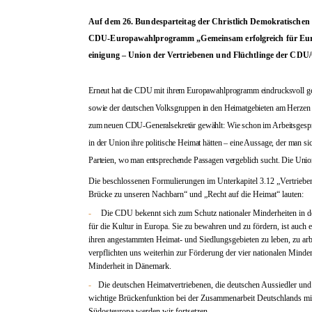
Auf dem 26. Bundesparteitag der Christlich Demokratischen 
CDU-Europawahlprogramm „Gemeinsam er­folg­reich für Europa
eini­gung – Union der Ver­trie­benen und Flüchtlinge der CD
Erneut hat die CDU mit ihrem Europawahlprogramm eindrucksvoll gezeig
sowie der deutschen Volksgruppen in den Heimatgebieten am Herzen li
zum neuen CDU-Generalsekretär gewählt: Wie schon im Arbeitsgespr
in der Union ihre politische Heimat hätten – eine Aussage, der man s
Parteien, wo man entsprechende Passagen vergeblich sucht. Die Union 
Die beschlossenen Formulierungen im Unterkapitel 3.12 „Ver­trie­be
Brücke zu unse­ren Nachbarn“ und „Recht auf die Heimat“ lauten:
-
Die CDU bekennt sich zum Schutz nationaler Minderheiten in de
für die Kultur in Europa. Sie zu bewahren und zu fördern, ist auch 
ihren angestammten Heimat- und Siedlungsgebieten zu leben, zu arbe
verpflichten uns weiterhin zur Förderung der vier nationalen Mind
Minderheit in Dänemark.
-
Die deutschen Heimatvertriebenen, die deutschen Aussiedler und 
wichtige Brückenfunktion bei der Zusammen­arbeit Deutschlands mit
Südosteuropa werden wir fortsetzen.