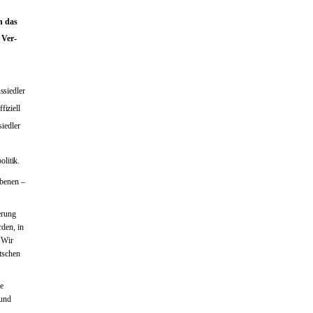
n das
 Ver­
ssiedler
fiziell
iedler
olitik.
ebenen –
erung
rden, in
 Wir
tschen
ne
 und