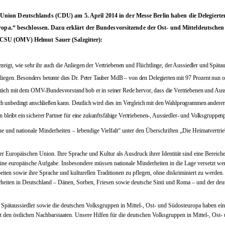
Union Deutschlands (CDU) am 5. April 2014 in der Messe Berlin haben die Delegierte
.“ beschlossen. Dazu erklärt der Bundesvorsitzende der Ost- und Mittel­deut­schen
U/CSU (OMV) Helmut Sauer (Salzgitter):
t, wie sehr ihr auch die Anliegen der Ver­trie­benen und Flüchtlinge, der Aussiedler und Spätau
egen. Besonders betonte dies Dr. Peter Tauber MdB – von den Delegier­ten mit 97 Prozent nun of
äch mit dem OMV-Bundesvorstand hob er in seiner Rede hervor, dass die Vertriebenen und Auss
ich unbedingt anschließen kann. Deutlich wird dies im Ver­gleich mit den Wahlprogrammen anderer
bleibt ein sicherer Partner für eine zukunftsfähige Vertriebenen-, Aussiedler- und Volksgruppenp
ne und nationale Minderheiten – lebendige Vielfalt“ unter den Überschriften „Die Heimat­vertri
r Europäischen Union. Ihre Sprache und Kultur als Ausdruck ihrer Identität sind eine Bereich
eine europäische Aufgabe. Insbesondere müssen nationale Minderheiten in die Lage ver­setzt we
iten sowie ihre Spra­che und kulturellen Traditionen zu pflegen, ohne diskriminiert zu werden.
erheiten in Deutschland – Dänen, Sorben, Friesen sowie deutsche Sinti und Roma – und der deu
Spätaussiedler sowie die deutschen Volks­gruppen in Mittel-, Ost- und Südosteuropa haben ei
 den östlichen Nachbarstaaten. Unsere Hilfen für die deutschen Volksgruppen in Mittel-, Ost-